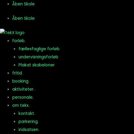
Gå
Åben Skole
til
Åben Skole
indholdet
forløb.
fællesfaglige forløb
undervisningsforløb
Plakat skabeloner
fritid.
booking.
aktiviteter.
personale.
om tekx.
kontakt.
parkering.
indsatsen.