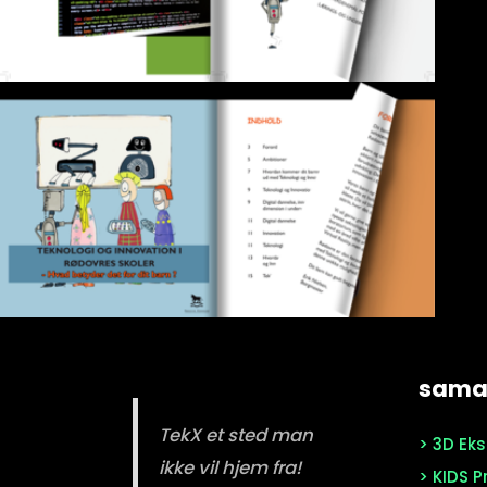
samar
TekX et sted man
> 3D Ek
ikke vil hjem fra!
> KIDS P