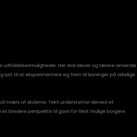
e udfoldelsesmuligheder. Her skal elever og lærere anvende
t til at eksperimentere sig frem til løsninger på virkelige
på tværs af skolerne. TekX understøtter derved et
 et bredere perspektiv til gavn for flest mulige borgere