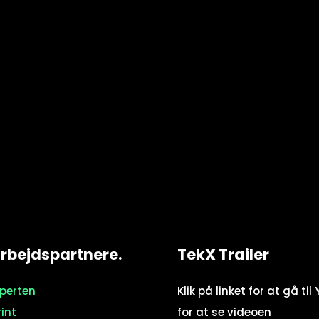
bejdspartnere.
TekX Trailer
sperten
Klik på linket for at gå ti
rint
for at se videoen