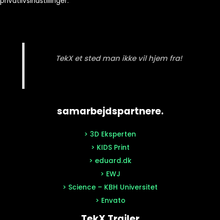
privatlivsindstillinger.
TekX et sted man ikke vil hjem fra!
samarbejdspartnere.
> 3D Eksperten
> KIDS Print
> eduard.dk
> EWJ
> Science – KBH Universitet
> Envato
TekX Trailer