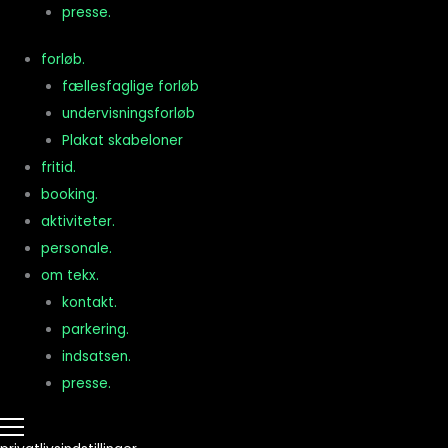
presse.
forløb.
fællesfaglige forløb
F
undervisningsforløb
Plakat skabeloner
fritid.
booking.
aktiviteter.
personale.
om tekx.
kontakt.
parkering.
indsatsen.
presse.