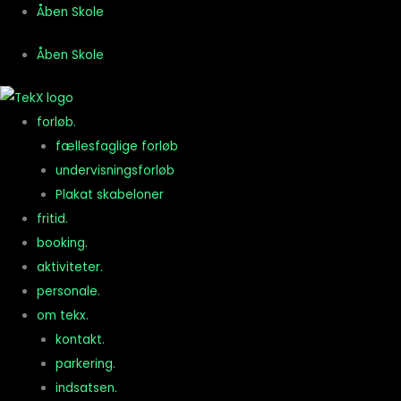
Gå
Åben Skole
til
Åben Skole
indholdet
forløb.
fællesfaglige forløb
undervisningsforløb
Plakat skabeloner
fritid.
booking.
aktiviteter.
personale.
om tekx.
kontakt.
parkering.
indsatsen.