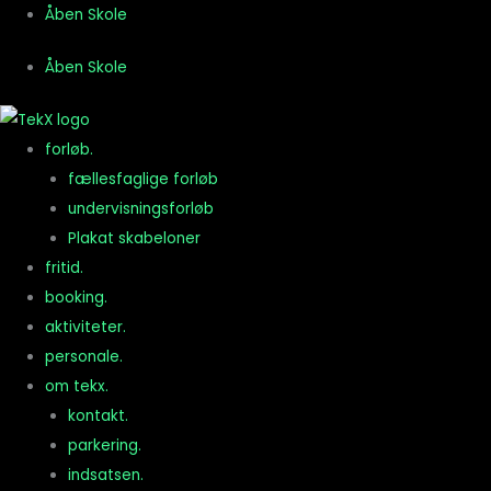
Gå
Åben Skole
til
Åben Skole
indholdet
forløb.
fællesfaglige forløb
undervisningsforløb
Plakat skabeloner
fritid.
booking.
aktiviteter.
personale.
om tekx.
kontakt.
parkering.
indsatsen.