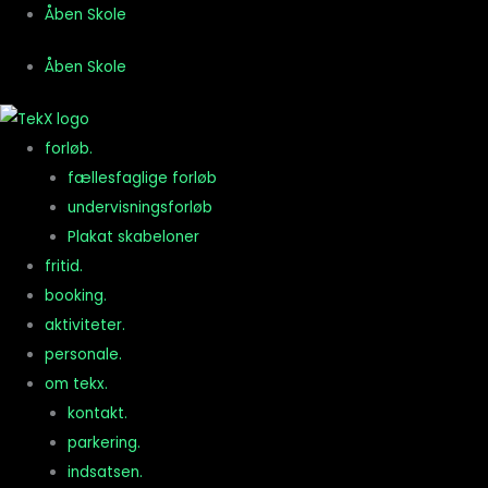
Gå
Åben Skole
til
Åben Skole
indholdet
forløb.
fællesfaglige forløb
undervisningsforløb
Plakat skabeloner
fritid.
booking.
aktiviteter.
personale.
om tekx.
kontakt.
parkering.
indsatsen.