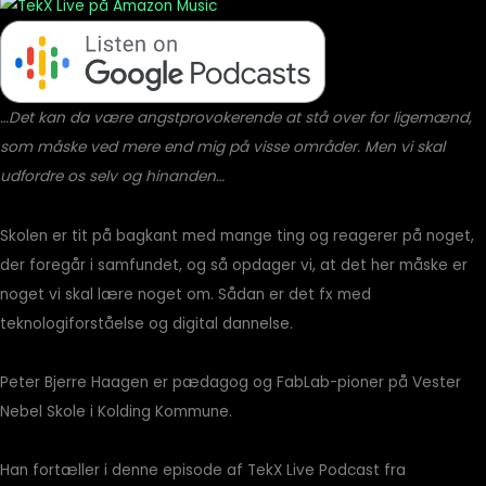
…Det kan da være angstprovokerende at stå over for ligemænd,
som måske ved mere end mig på visse områder. Men vi skal
udfordre os selv og hinanden…
Skolen er tit på bagkant med mange ting og reagerer på noget,
der foregår i samfundet, og så opdager vi, at det her måske er
noget vi skal lære noget om. Sådan er det fx med
teknologiforståelse og digital dannelse.
Peter Bjerre Haagen er pædagog og FabLab-pioner på Vester
Nebel Skole i Kolding Kommune.
Han fortæller i denne episode af TekX Live Podcast fra