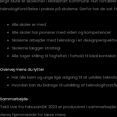
Birgit Munk er skolechef i Middelfart Kommune.
Hun fortæller
teknologiforståelse i praksis på skolerne. Derfor har de sat
Alle skoler er med
Alle skoler har pionerer med viden og kompetencer
Skolerne arbejder med teknologi i et designperspektiv
Skolerne lægger strategi
Alle tager stilling til fagfeltet i forhold til lokal konteks
Overvej mens du lytter
Har alle børn og unge lige adgang til at udvikle tekno
Hvordan kan du bidrage til udvikling af teknologiforstå
Sammarbejde
TekX Live fra FabLearnDK 2023 er produceret i sammarbejd
deres hjemmeside for læse mere.