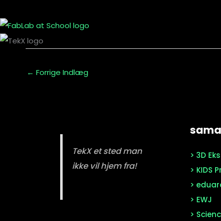
←
Forrige Indlæg
samar
TekX et sted man
> 3D Ek
ikke vil hjem fra!
> KIDS P
> eduar
> EWJ
> Scienc