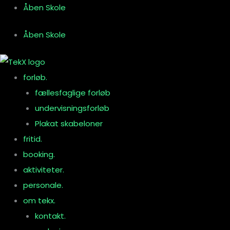
Gå
Åben Skole
til
Åben Skole
indholdet
forløb.
fællesfaglige forløb
undervisningsforløb
Plakat skabeloner
fritid.
booking.
aktiviteter.
personale.
om tekx.
kontakt.