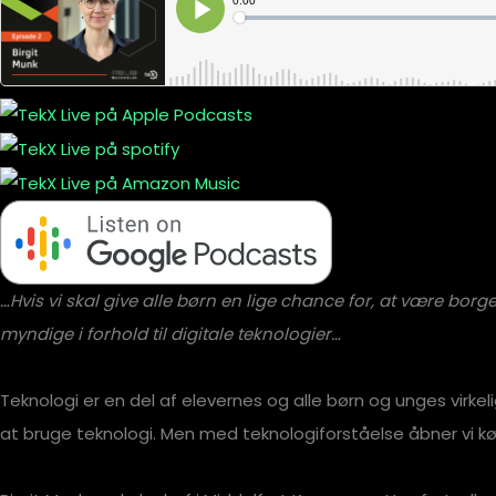
…Hvis vi skal give alle børn en lige chance for, at være borg
myndige i forhold til digitale teknologier…
Teknologi er en del af elevernes og alle børn og unges virke
at bruge teknologi. Men med teknologiforståelse åbner vi k