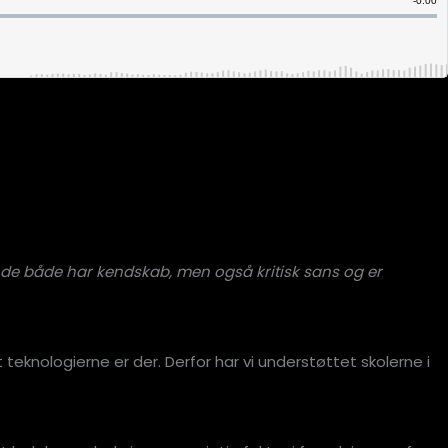
 at de både har kendskab, men også kritisk sans og er
teknologierne er der. Derfor har vi understøttet skolerne i