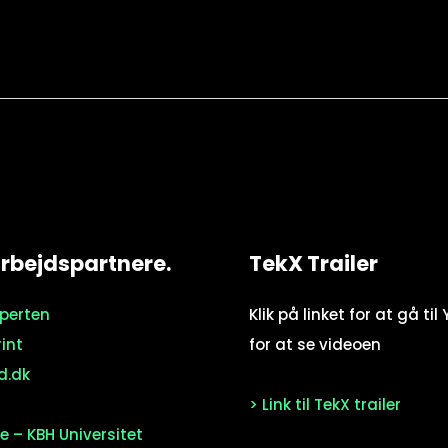
bejdspartnere.
TekX Trailer
sperten
Klik på linket for at gå ti
rint
for at se videoen
d.dk
> Link til TekX trailer
e – KBH Universitet