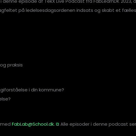
 i denne episode af TekX Live Podcast fra FabLearnDK 2023, at
 fagfeltet på ledelsesdagsordenen indsats og skabt et fælles
t og praksis
logiforståelse i din kommune?
else?
e med
FabLab@School.dk. ⧉
Alle episoder i denne podcast ser