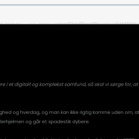
ere i et digitalt og komplekst samfund, så skal vi sørge for,
lighed og hverdag, og man kan ikke rigtig komme uden om, at 
ølerhjelmen og går et spadestik dybere.