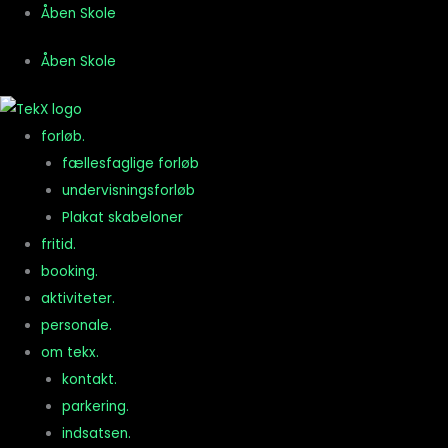
Gå
Åben Skole
til
Åben Skole
indholdet
forløb.
fællesfaglige forløb
undervisningsforløb
Plakat skabeloner
fritid.
booking.
aktiviteter.
personale.
om tekx.
kontakt.
parkering.
indsatsen.