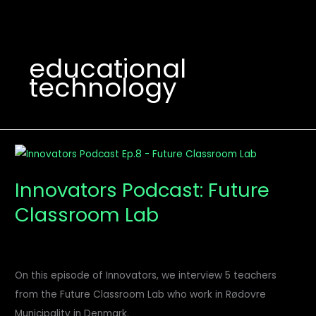
educational
technology
Innovators
Podcast:
Innovators Podcast: Future
Future
Classroom Lab
Classroom
Lab
On this episode of Innovators, we interview 5 teachers
from the Future Classroom Lab who work in Rødovre
Municipality in Denmark.