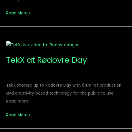
Read More »
TekX
at
TekX at Rødovre Day
Rødovre
Day
TekX showed up to Rødovre Day with 64m² of production
and creativity based technology for the public to use.
Read more!
Read More »