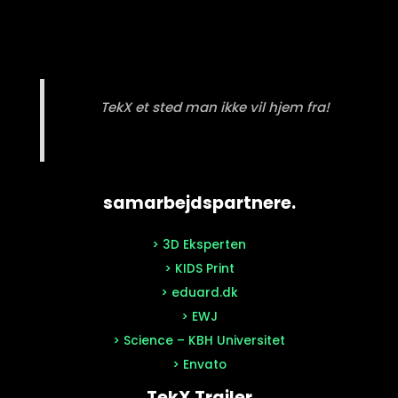
TekX et sted man ikke vil hjem fra!
samarbejdspartnere.
> 3D Eksperten
> KIDS Print
> eduard.dk
> EWJ
> Science – KBH Universitet
> Envato
TekX Trailer