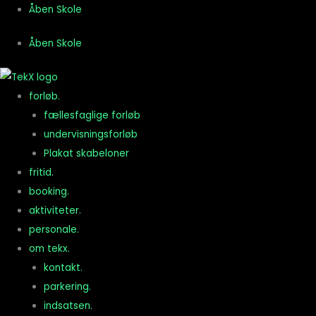
Gå
Åben Skole
til
Åben Skole
indholdet
forløb.
fællesfaglige forløb
undervisningsforløb
Plakat skabeloner
fritid.
booking.
aktiviteter.
personale.
om tekx.
kontakt.
parkering.
indsatsen.