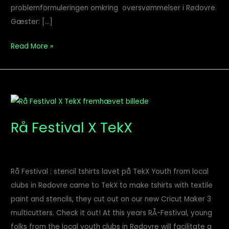
problemformuleringen omkring oversvømmelser i Rødovre.
Gæster: […]
Read More »
Rå
Festival
Rå Festival X TekX
X
TekX
Rå Festival : stencil tshirts lavet på TekX Youth from local
clubs in Rødovre came to TekX to make tshirts with textile
paint and stencils, they cut out on our new Cricut Maker 3
multicutters. Check it out! At this years RÅ-Festival, young
folks from the local youth clubs in Rødovre will facilitate a