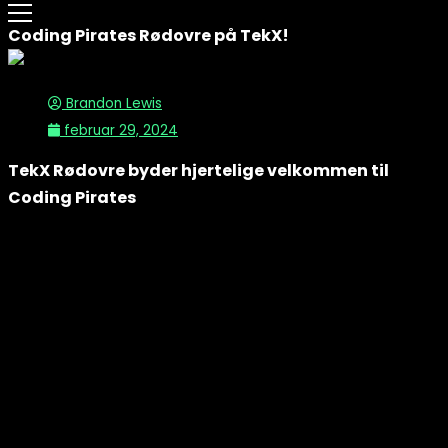
Coding Pirates Rødovre på TekX!
Brandon Lewis
februar 29, 2024
TekX Rødovre byder hjertelige velkommen til
Coding Pirates
Kære Coding Pirates,
Velkommen til en spændende ny sæson!
Vi er begejstrede for at have jer indenfor og ser frem til en
sæson fyldt med kreativitet, læring og sjov inden for kodning
og kreativitetens verden.
Vi håber at i samarbejde med TekX får mulighed for at
udforske nye teknologier, deltage i spændende projekter og