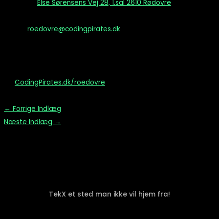
Adresse:
Else Sørensens Vej 28, 1.sal 2610 Rødovre
Afdelingsleder:
Henrik Birkemose
Email:
roedovre@codingpirates.dk
Tidspunkt:
Onsdage 17:00-19:00
Læs alle detaljer om tilmeding og aktiviteter
på
CodingPirates.dk/roedovre
←
Forrige Indlæg
Næste Indlæg
→
TekX et sted man ikke vil hjem fra!