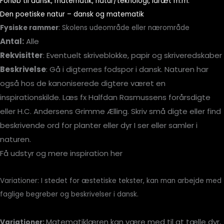
Forløb til dansk, matematik, natur/teknologi, idræt m.m.
Den poetiske natur – dansk og matematik
Fysiske rammer
: Skolens udeområde eller nærområde
Antal:
Alle
Rekvisitter
: Eventuelt skriveblokke, papir og skriveredskaber
Beskrivelse
:
Gå i digternes fodspor i dansk. Naturen har
også hos de kanoniserede digtere været en
inspirationskilde. Læs fx Halfdan Rasmussens forårsdigte
eller H.C. Andersens Grimme Ælling. Skriv små digte eller find
beskrivende ord for planter eller dyr I ser eller samler i
naturen.
Få udstyr og mere inspiration her
Variationer: I stedet for æstetiske tekster, kan man arbejde med
faglige begreber og beskrivelser i dansk.
Matematiklæren kan være med til at tælle dyr,
Variationer: