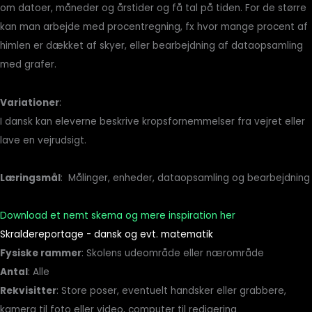
om datoer, måneder og årstider og få tal på tiden. For de større
kan man arbejde med procentregning, fx hvor mange procent af
himlen er dækket af skyer, eller bearbejdning af dataopsamling
med grafer.
Variationer
:
I dansk kan eleverne beskrive kropsfornemmelser fra vejret eller
lave en vejrudsigt.
Læringsmål
: Målinger, enheder, dataopsamling og bearbejdning
Download et nemt skema og mere inspiration her
Skraldereportage - dansk og evt. matematik
Fysiske rammer
: Skolens udeområde eller nærområde
Antal
: Alle
Rekvisitter
: Store poser, eventuelt handsker eller grabbere,
kamera til foto eller video, computer til redigering