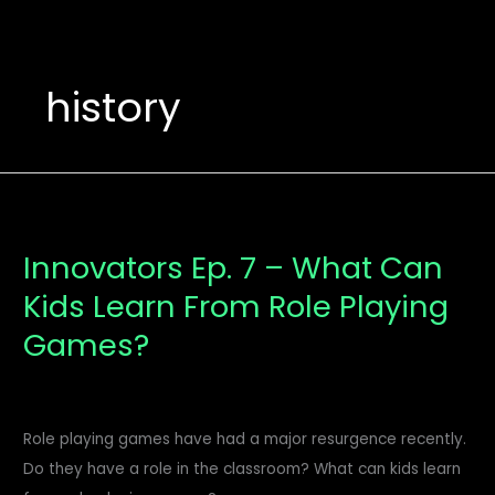
history
Innovators
Ep.
Innovators Ep. 7 – What Can
7
Kids Learn From Role Playing
–
What
Games?
Can
Kids
Learn
Role playing games have had a major resurgence recently.
From
Do they have a role in the classroom? What can kids learn
Role