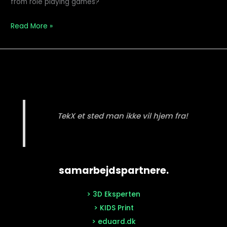
from role playing games?
Playing
Games?
F
Read More »
TekX et sted man ikke vil hjem fra!
samarbejdspartnere.
> 3D Eksperten
> KIDS Print
> eduard.dk