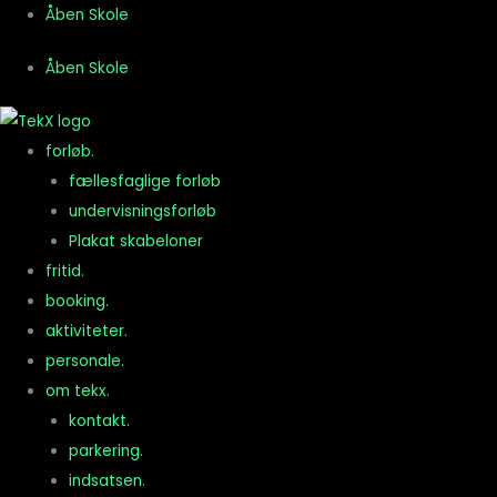
Gå
Åben Skole
til
Åben Skole
indholdet
forløb.
fællesfaglige forløb
undervisningsforløb
Plakat skabeloner
fritid.
booking.
aktiviteter.
personale.
om tekx.
kontakt.
parkering.
indsatsen.