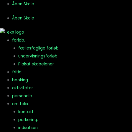
Gå
Åben Skole
til
Åben Skole
indholdet
forløb.
fællesfaglige forløb
undervisningsforløb
Plakat skabeloner
fritid.
booking.
aktiviteter.
personale.
om tekx.
kontakt.
parkering.
indsatsen.