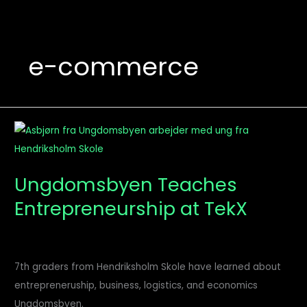
e-commerce
Ungdomsbyen
Teaches
Entrepreneurship
Ungdomsbyen Teaches
at
Entrepreneurship at TekX
TekX
7th graders from Hendriksholm Skole have learned about
entrepreneruship, business, logistics, and economics
Ungdomsbyen.