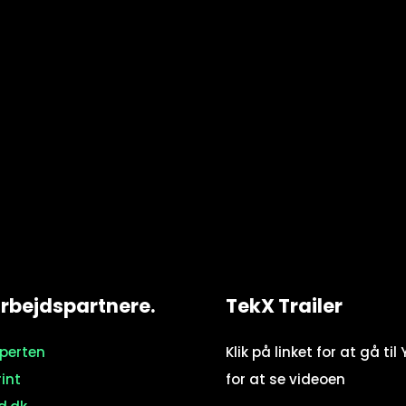
bejdspartnere.
TekX Trailer
sperten
Klik på linket for at gå ti
rint
for at se videoen