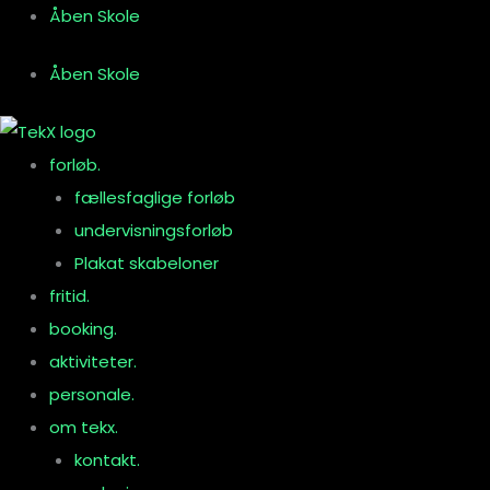
Gå
Åben Skole
til
Åben Skole
indholdet
forløb.
fællesfaglige forløb
undervisningsforløb
Plakat skabeloner
fritid.
booking.
aktiviteter.
personale.
om tekx.
kontakt.