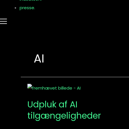
presse.
AI
Udpluk
af
Udpluk af AI
AI
tilgængeligheder
tilgængeligheder