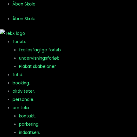
Gå
Åben Skole
til
Åben Skole
indholdet
forløb.
fællesfaglige forløb
undervisningsforløb
Plakat skabeloner
fritid.
booking.
aktiviteter.
personale.
om tekx.
kontakt.
parkering.
indsatsen.