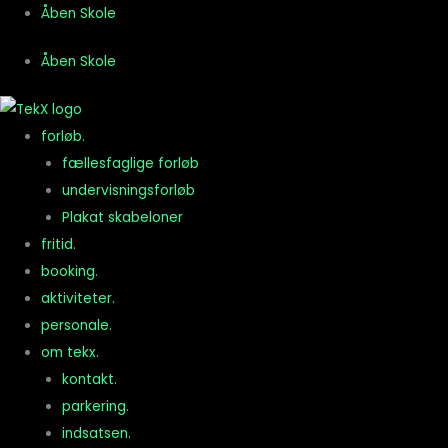
Gå
Åben Skole
til
Åben Skole
indholdet
forløb.
fællesfaglige forløb
undervisningsforløb
Plakat skabeloner
fritid.
booking.
aktiviteter.
personale.
om tekx.
kontakt.
parkering.
indsatsen.