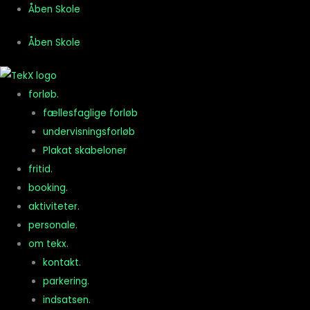
Gå
Åben Skole
til
Åben Skole
indholdet
forløb.
fællesfaglige forløb
undervisningsforløb
Plakat skabeloner
fritid.
booking.
aktiviteter.
personale.
om tekx.
kontakt.
parkering.
indsatsen.