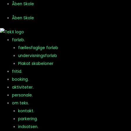
Gå
Åben Skole
til
Åben Skole
indholdet
forløb.
fællesfaglige forløb
undervisningsforløb
Plakat skabeloner
fritid.
booking.
aktiviteter.
personale.
om tekx.
kontakt.
parkering.
indsatsen.