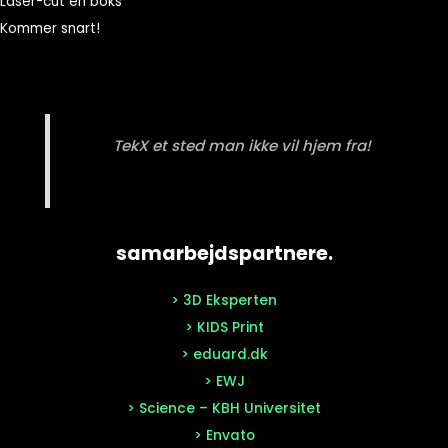
Laser-cut en boks
Kommer snart!
TekX et sted man ikke vil hjem fra!
samarbejdspartnere.
> 3D Eksperten
> KIDS Print
> eduard.dk
> EWJ
> Science – KBH Universitet
> Envato