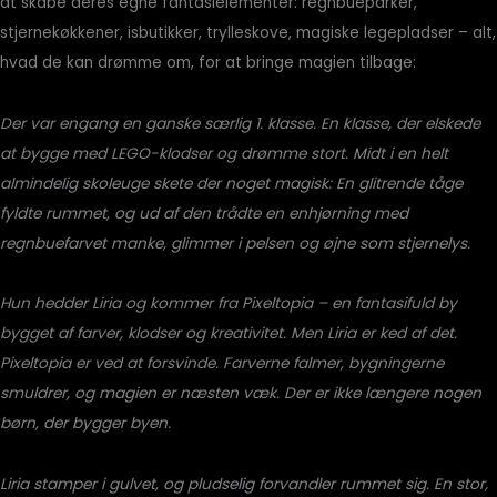
at skabe deres egne fantasielementer: regnbueparker,
stjernekøkkener, isbutikker, trylleskove, magiske legepladser – alt,
hvad de kan drømme om, for at bringe magien tilbage:
Der var engang en ganske særlig 1. klasse. En klasse, der elskede
at bygge med LEGO-klodser og drømme stort. Midt i en helt
almindelig skoleuge skete der noget magisk: En glitrende tåge
fyldte rummet, og ud af den trådte en enhjørning med
regnbuefarvet manke, glimmer i pelsen og øjne som stjernelys.
Hun hedder Liria og kommer fra Pixeltopia – en fantasifuld by
bygget af farver, klodser og kreativitet. Men Liria er ked af det.
Pixeltopia er ved at forsvinde. Farverne falmer, bygningerne
smuldrer, og magien er næsten væk. Der er ikke længere nogen
børn, der bygger byen.
Liria stamper i gulvet, og pludselig forvandler rummet sig. En stor,