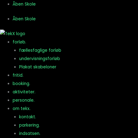
Gå
Åben Skole
til
Åben Skole
indholdet
forløb.
fællesfaglige forløb
undervisningsforløb
Plakat skabeloner
fritid.
booking.
aktiviteter.
personale.
om tekx.
kontakt.
parkering.
indsatsen.