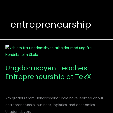
entrepreneurship
Ungdomsbyen
Teaches
Entrepreneurship
Ungdomsbyen Teaches
at
Entrepreneurship at TekX
TekX
7th graders from Hendriksholm Skole have learned about
entrepreneruship, business, logistics, and economics
Ungdomsbyen.