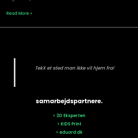
F
Read More »
TekX et sted man ikke vil hjem fra!
samarbejdspartnere.
> 3D Eksperten
> KIDS Print
> eduard.dk