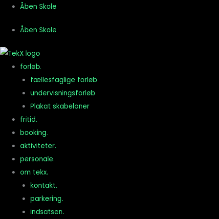
Gå
Åben Skole
til
Åben Skole
indholdet
forløb.
fællesfaglige forløb
undervisningsforløb
Plakat skabeloner
fritid.
booking.
aktiviteter.
personale.
om tekx.
kontakt.
parkering.
indsatsen.